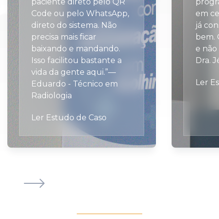
paciente direto pelo QR
progr
Code ou pelo WhatsApp,
em ce
direto do sistema. Não
já co
precisa mais ficar
bem. O
baixando e mandando.
e não 
Isso facilitou bastante a
Dra. J
vida da gente aqui.”—
Ler E
Eduardo - Técnico em
Radiologia
Ler Estudo de Caso