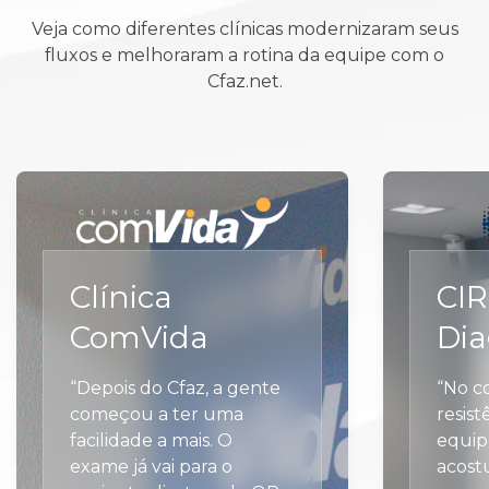
Veja como diferentes clínicas modernizaram seus
fluxos e melhoraram a rotina da equipe com o
Cfaz.net.
Clínica
CI
ComVida
Dia
“Depois do Cfaz, a gente
“No c
começou a ter uma
resis
facilidade a mais. O
equip
exame já vai para o
acost