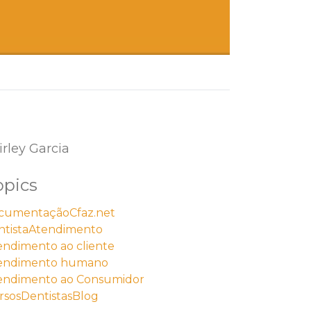
irley Garcia
opics
cumentação
Cfaz.net
ntista
Atendimento
endimento ao cliente
endimento humano
endimento ao Consumidor
rsos
Dentistas
Blog