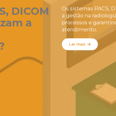
S, DICOM
Os sistemas PACS, D
a gestão na radiolog
izam a
processos e garantin
atendimento.
?
Ler mais