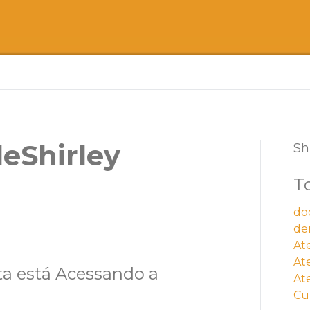
deShirley
Sh
T
do
de
At
At
ta está Acessando a
At
Cu