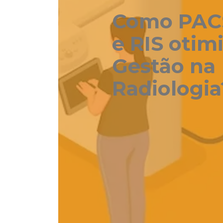
Como PAC
e RIS otim
Gestão na
Radiologia